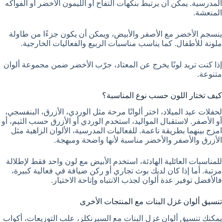
المدرسية. يمكن أن يرتبط بنكهات التفاح أو الليمون الأخضر أو الفواكه
المنعشة.
ينسجم الأخضر مع الأصفر والأبيض، ويمكن أن يكون جزءًا من طاولة
ملونة للأطفال. كما يناسب مناسبات الربيع والفعاليات الخارجية.
إذا كنت تريد لونًا يخرج عن المعتاد، جرّب الأخضر ضمن مجموعة ألوان
متنوعة.
كيف تختار اللون حسب نوع المناسبة؟
لحفلات عيد الميلاد، اختر ألوانًا مرحة مثل الوردي، الأزرق، البنفسجي،
أو الأصفر. لاستقبال المواليد، استخدم الوردي أو الأزرق حسب الثيم، أو
امزج بينهما بطريقة ناعمة. للفعاليات المدرسية، الألوان الزاهية مثل
الأزرق والأصفر والأخضر مناسبة لأنها واضحة ومبهجة.
للمناسبات العائلية الهادئة، استخدم الأبيض مع لون واحد فقط لإطلالة
مرتبة. أما إذا كان لديك بوث تجاري أو ركن ضيافة في فعالية كبيرة،
فالأفضل توفير عدة ألوان لجذب الانتباه وإتاحة الاختيار.
تنسيق ألوان غزل البنات مع المنتجات الأخرى
يمكنك تنسيق ألوان غزل البنات مع السبرنكلز، علب التوزيعات، أكواب