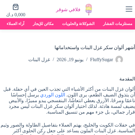
لتجاوز
عربة
لى
فلافي شوقر
التسوق
لمحتوى
0,000
د.ك
مستلزمات الفشار
الشوكلاتة والحلويات
مكائن للإيجار
آراء العملاء
أشهر ألوان سكر غزل البنات واستخداماتها
FluffySugar
يونيو 19, 2026
غزل البنات
المقدمة
ألوان غزل البنات من أكثر الأشياء التي تجذب العين في أي حفلة. قبل
أن يتذوق الضيف الطعم، يرى اللون.
اللون الوردي
يرسل إحساسًا
ناعمًا ومرحًا، الأزرق يعطي انتعاشًا، البنفسجي يبدو مميزًا، والأبيض
يضيف لمسة هادئة. لذلك اختيار ألوان سكر غزل البنات ليس مجرد
قرار جمالي، بل جزء مهم من تنسيق المناسبة.
في حفلات الكويت والخليج، يهتم العملاء بتفاصيل الطاولة والصور وثيم
المناسبة. غزل البنات الملون يساعد على جعل ركن الحلوى أكثر