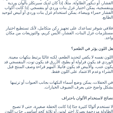
الفشار، أو ديكور الطاولة. مثلًا، إذا كان لديك سبرنكلز بألوان وردية
وبنفسجية، يمكن اختيار غزل بنات وردي أو بنفسجي. إذا كانت أكواب
الفشار حمراء وبيضاء، يمكن استخدام غزل بنات وردي أو أبيض لتوحيد
الطابع.
فلافي شوقر تساعدك على تجهيز ركن متكامل، لأنك تستطيع اختيار
مستلزمات غزل البنات، الفشار، الآيس كريم، والتوزيعات من مكان
واحد.
هل اللون يؤثر في الطعم؟
اللون نفسه لا يكفي لتحديد الطعم، لكنه غالبًا يرتبط بنكهات معينة.
الوردي قد يكون فراولة أو بطيخ، الأزرق قد يكون توت، البنفسجي قد
يكون عنب، والأبيض قد يكون فانيلا. المهم قراءة وصف المنتج قبل
الشراء وعدم الاعتماد على اللون فقط.
في الحفلات، يمكن وضع أسماء النكهات بجانب العبوات أو ترتيبها
بشكل واضح حتى يعرف الضيوف الخيارات.
نصائح لاستخدام الألوان باحتراف
لا تستخدم ألوانًا كثيرة جدًا إذا كانت الحفلة صغيرة، حتى لا تصبح
الطاولة مزدحمة بصريًا. اختر لونين أو ثلاثة كحد أساسي. جرّب اللون