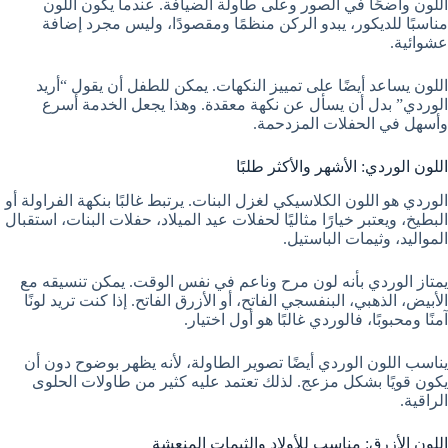
اللون واضحًا في الصور وعلى طاولة الضيافة. عندما يكون اللون
مناسبًا للديكور، يبدو الركن منظمًا ومقصودًا، وليس مجرد إضافة
عشوائية.
اللون يساعد أيضًا على تمييز النكهات. يمكن للطفل أن يقول “أريد
الوردي” بدل أن يسأل عن نكهة معقدة. وهذا يجعل الخدمة أسرع
وأسهل في الحفلات المزدحمة.
اللون الوردي: الأشهر والأكثر طلبًا
الوردي هو اللون الكلاسيكي لغزل البنات. يرتبط غالبًا بنكهة الفراولة أو
البطيخ، ويعتبر خيارًا مثاليًا لحفلات عيد الميلاد، حفلات البنات، استقبال
المواليد، وثيمات الباستيل.
يمتاز الوردي بأنه لون مرح وناعم في نفس الوقت. يمكن تنسيقه مع
الأبيض، الذهبي، البنفسجي الفاتح، أو الأزرق الفاتح. إذا كنت تريد لونًا
آمنًا ومحبوبًا، فالوردي غالبًا هو أول اختيار.
يناسب اللون الوردي أيضًا تصوير الطاولة، لأنه يظهر بوضوح دون أن
يكون قويًا بشكل مزعج. لذلك تعتمد عليه كثير من طاولات الحلوى
الراقية.
اللون الأزرق: مناسب للأولاد والثيمات المنعشة