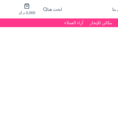
عربة
بنا
ابحث هنا
التسوق
0,000
د.ك
مكائن للإيجار
آراء العملاء