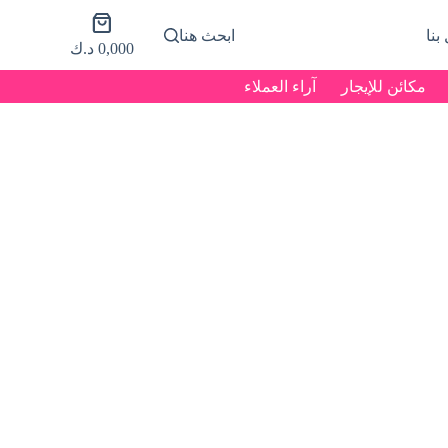
عربة
بنا
ابحث هنا
التسوق
0,000
د.ك
مكائن للإيجار
آراء العملاء