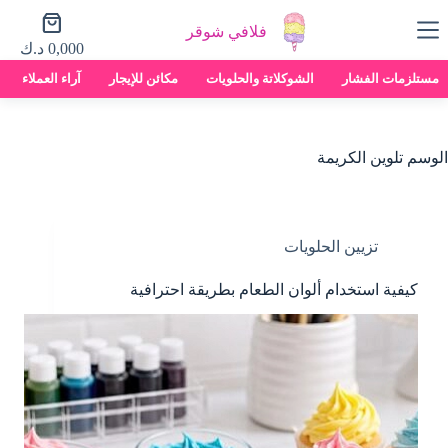
لتجاوز
عربة
لى
فلافي شوقر
التسوق
لمحتوى
0,000
د.ك
مستلزمات الفشار
الشوكلاتة والحلويات
مكائن للإيجار
آراء العملاء
الوسم
تلوين الكريمة
تزيين الحلويات
كيفية استخدام ألوان الطعام بطريقة احترافية