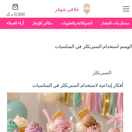
لتجاوز
عربة
لى
فلافي شوقر
التسوق
لمحتوى
0,000
د.ك
مستلزمات الفشار
الشوكلاتة والحلويات
مكائن للإيجار
آراء العملاء
الوسم
استخدام السبرنكلز في المناسبات
السبرنكلز
أفكار إبداعية لاستخدام السبرنكلز في المناسبات