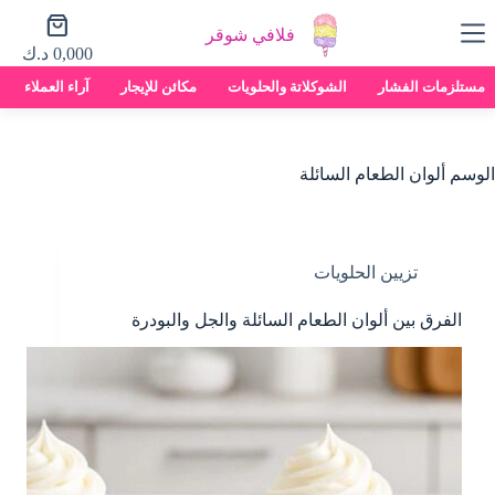
لتجاوز
عربة
لى
فلافي شوقر
التسوق
لمحتوى
0,000
د.ك
مستلزمات الفشار
الشوكلاتة والحلويات
مكائن للإيجار
آراء العملاء
الوسم
ألوان الطعام السائلة
تزيين الحلويات
الفرق بين ألوان الطعام السائلة والجل والبودرة