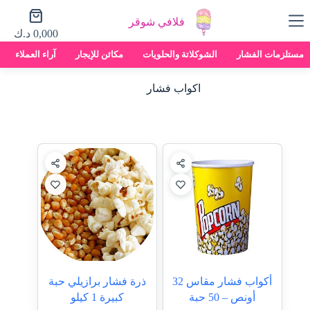
لتجاوز
عربة
لى
فلافي شوقر
التسوق
لمحتوى
0,000
د.ك
مستلزمات الفشار
الشوكلاتة والحلويات
مكائن للإيجار
آراء العملاء
اكواب فشار
أكواب فشار مقاس 32
ذرة فشار برازيلي حبة
أونص – 50 حبة
كبيرة 1 كيلو