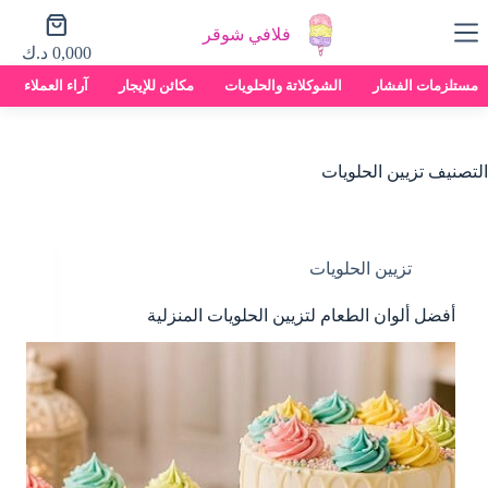
لتجاوز
عربة
لى
فلافي شوقر
التسوق
لمحتوى
0,000
د.ك
مستلزمات الفشار
الشوكلاتة والحلويات
مكائن للإيجار
آراء العملاء
التصنيف
تزيين الحلويات
تزيين الحلويات
أفضل ألوان الطعام لتزيين الحلويات المنزلية