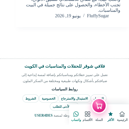
تجنب الأخطاء، والحصول على نتائج جميلة في البيت
والمناسبات.
FluffySugar
يونيو 19, 2026
فلافي شوقر للحفلات والمناسبات في الكويت
نعمل على تمييز حفلاتكم ومناسباتكم بإضافة لمسة إبداعية إلى
ضيافتكم بأشكال ونكهات طبيعية ومختلفة من السكر الملون.
روابط السياسات
التوصيل
الاستبدال والاسترجاع
الخصوصية
الشروط
الحد الأدنى للطلب
جميع الحقوق محفوظة لمنصة
USER4DES
الرئيسية
الأكثر
السلة
الأقسام
واتساب