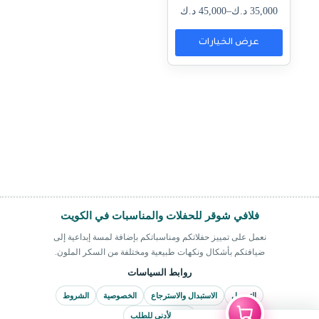
35,000
د.ك
–
45,000
د.ك
نطاق
السعر:
عرض الخيارات
من
هناك
خلال
العديد
من
الأشكال
المختلفة
لهذا
المنتج.
يمكن
اختيار
الخيارات
على
صفحة
فلافي شوقر للحفلات والمناسبات في الكويت
المنتج
نعمل على تمييز حفلاتكم ومناسباتكم بإضافة لمسة إبداعية إلى
ضيافتكم بأشكال ونكهات طبيعية ومختلفة من السكر الملون.
روابط السياسات
التوصيل
الاستبدال والاسترجاع
الخصوصية
الشروط
الحد الأدنى للطلب