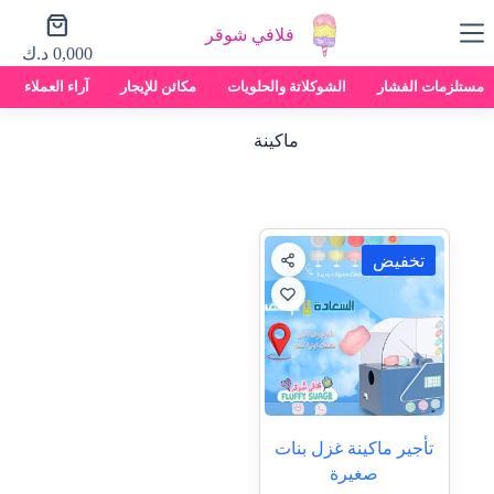
لتجاوز
عربة
لى
فلافي شوقر
التسوق
لمحتوى
0,000
د.ك
مستلزمات الفشار
الشوكلاتة والحلويات
مكائن للإيجار
آراء العملاء
ماكينة
تخفيض
تأجير ماكينة غزل بنات
صغيرة